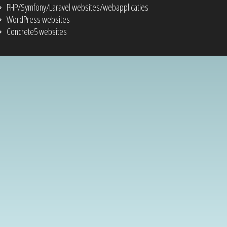
PHP/Symfony/Laravel websites/webapplicaties
WordPress websites
Concrete5 websites